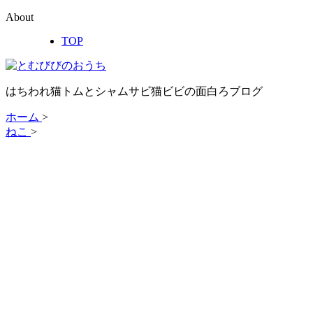
About
TOP
はちわれ猫トムとシャムサビ猫ビビの面白ろブログ
ホーム
>
ねこ
>