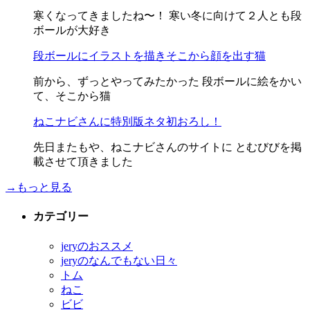
寒くなってきましたね〜！ 寒い冬に向けて２人とも段
ボールが大好き
段ボールにイラストを描きそこから顔を出す猫
前から、ずっとやってみたかった 段ボールに絵をかい
て、そこから猫
ねこナビさんに特別版ネタ初おろし！
先日またもや、ねこナビさんのサイトに とむびびを掲
載させて頂きました
→もっと見る
カテゴリー
jeryのおススメ
jeryのなんでもない日々
トム
ねこ
ビビ