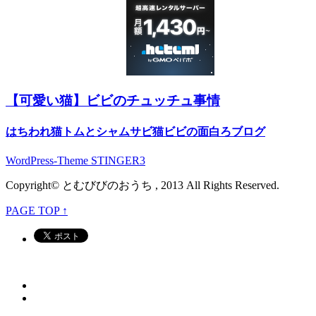
【可愛い猫】ビビのチュッチュ事情
はちわれ猫トムとシャムサビ猫ビビの面白ろブログ
WordPress-Theme STINGER3
Copyright© とむびびのおうち , 2013 All Rights Reserved.
PAGE TOP ↑