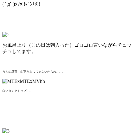
( ﾟдﾟ )ｸｿｩ!!ﾀﾞﾝﾅﾒ!!
お風呂上り（この日は朝入った）ゴロゴロ言いながらチュッ
チュしてます。
うちの旦那、山下きよしじゃないからね。。。
白いタンクトップ。。