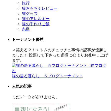
旅行
猫おもちゃレビュー
猫グッズ
猫のアレルギー
猫の手作りご飯
糸島
トーナメント優勝
＜笑える？！＞トムのチュッチュ事情の記事が優勝し
ました！ 投票して下さった皆様に心よりお礼申し上げ
ます。
猫の居る暮らし ５ブログトーナメント
人気の記事
まだデータがありません。