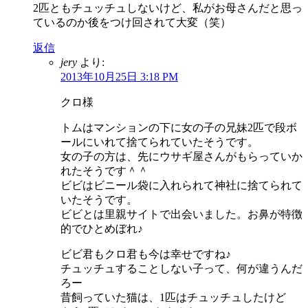
2匹ともチュッチュしないけど、私がお母さんだと思っ
ているのか後をつけ回されて大変（笑）
返信
jery
より:
2013年10月25日 3:18 PM
クロ様
トムはマンションの下に女の子の兄妹2匹で段ボ
ールにいれて捨てられていたそうです。
女の子の方は、先にウサギ屋さんがもらっていか
れたそうです＾＾
ビビはビニール袋に入れられて神社に捨てられて
いたそうです。
ビビとは里親サイトで出会いました。お鼻が特徴
的でひとめぼれ♪
ビビ君もクロ君も今は幸せですね♪
チュッチュすることしない子って、何が違うんだ
ろー
昔飼っていた猫は、1匹はチュッチュしたけど