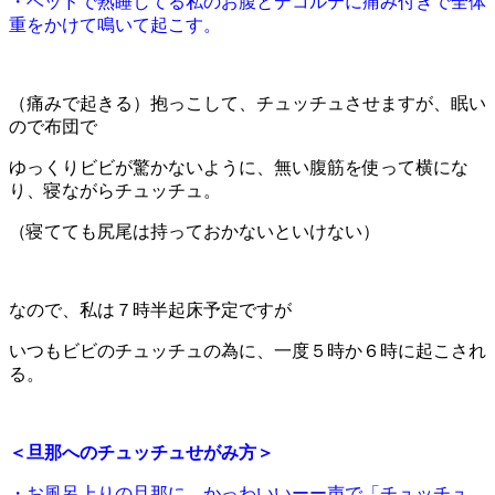
・ベッドで熟睡してる私のお腹とデコルテに痛み付きで全体
重をかけて鳴いて起こす。
（痛みで起きる）抱っこして、チュッチュさせますが、眠い
ので布団で
ゆっくりビビが驚かないように、無い腹筋を使って横にな
り、寝ながらチュッチュ。
（寝てても尻尾は持っておかないといけない）
なので、私は７時半起床予定ですが
いつもビビのチュッチュの為に、一度５時か６時に起こされ
る。
＜旦那へのチュッチュせがみ方＞
・お風呂上りの旦那に、かっわいいーー声で「チュッチュ