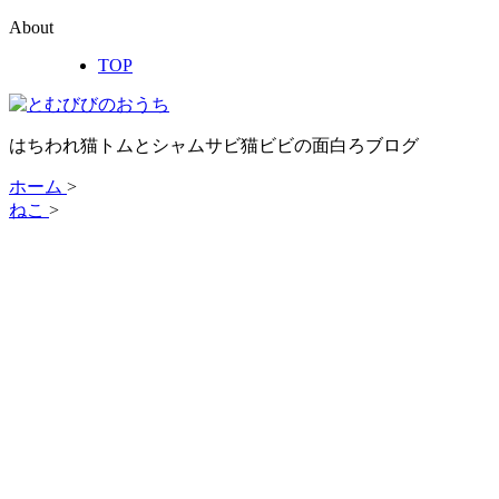
About
TOP
はちわれ猫トムとシャムサビ猫ビビの面白ろブログ
ホーム
>
ねこ
>