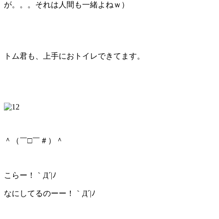
が。。。それは人間も一緒よねｗ）
トム君も、上手におトイレできてます。
＾（￣□￣＃）＾
こらー！｀Д´|ﾉ
なにしてるのーー！｀Д´|ﾉ