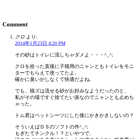
Comment
クロ
より:
2014年1月23日 4:20 PM
その砂はトイレに流しちゃダメよ・・・^_^;
クロを拾った直後に子猫用のニャンともトイレをモニ
ターでもらえて使ってたよ。
確かに臭いがしなくて快適だよね。
でも、猫ズは流せる砂がお好みなようだったのと、
私がその場ですぐ捨てたい派なのでニャンとも止めち
ゃった。
トム君はペットシーツにした後にかきかきしないの？
そういえばＤＳのソフトの件^_^;
もぎたてチンクル！？といやつで、