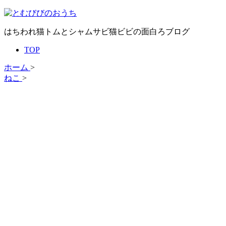
はちわれ猫トムとシャムサビ猫ビビの面白ろブログ
TOP
ホーム
>
ねこ
>