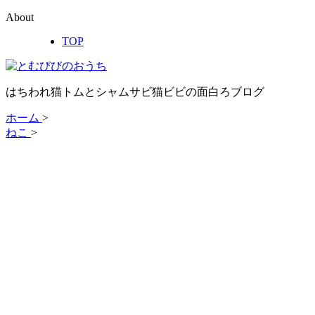
About
TOP
はちわれ猫トムとシャムサビ猫ビビの面白ろブログ
ホーム
>
ねこ
>