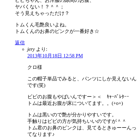
ビビちゃん、お洋服の隙間のお腹、
ヤバくない！？＾＾；
そう見えちゃっただけ？
トムくん毛艶良いよね。
トムくんのお鼻のピンクが一番好き☆
返信
jery
より:
2013年10月18日 12:58 PM
クロ様
この帽子単品でみると、パンツにしか見えないん
です(笑)
ビビのお腹もやばいんですー＞＜ ｷｬｰﾊﾞﾚﾀｰｰ
トムは最近お腹が床についてます。。(+o+)
トムは黒いので艶が分かりやすいです。
手触りはビビの方が気持ちいいのですが＾＾
トム君のお鼻のピンクは、見てるときゅーーんっ
てなります♪