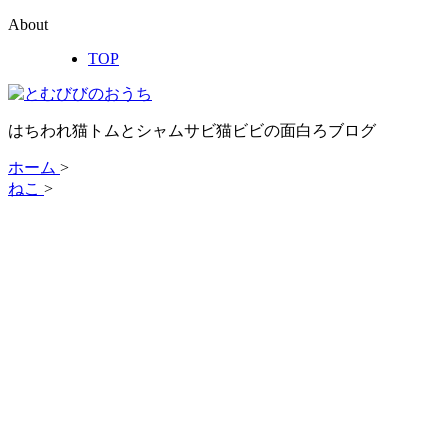
About
TOP
はちわれ猫トムとシャムサビ猫ビビの面白ろブログ
ホーム
>
ねこ
>