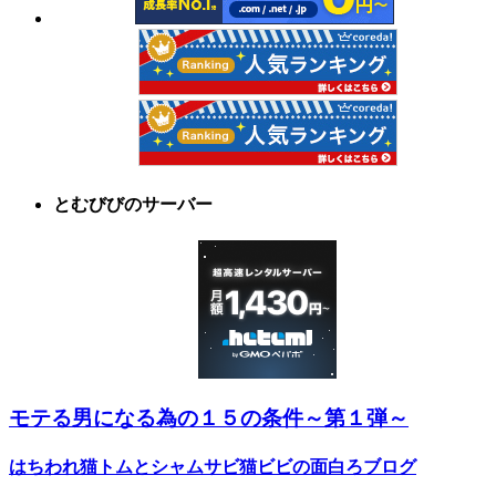
とむびびのサーバー
モテる男になる為の１５の条件～第１弾～
はちわれ猫トムとシャムサビ猫ビビの面白ろブログ