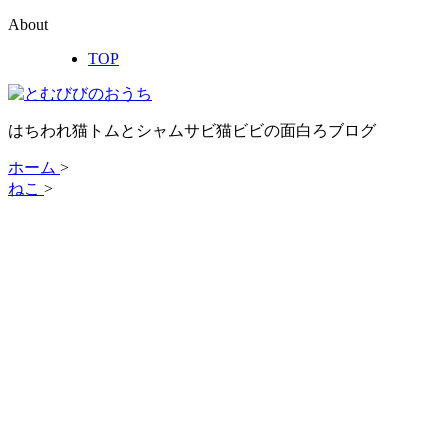
About
TOP
はちわれ猫トムとシャムサビ猫ビビの面白ろブログ
ホーム
>
ねこ
>